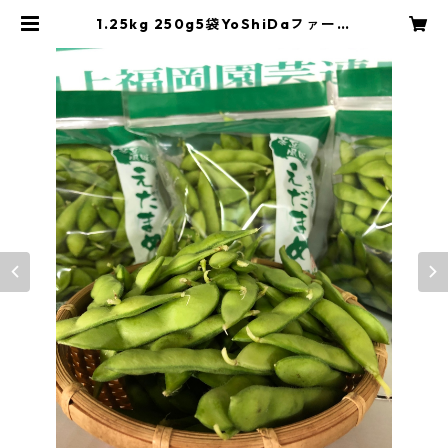
1.25kg 250g5袋YoShiDaファーム
の茶豆風味の枝豆 | YoShiDafarm